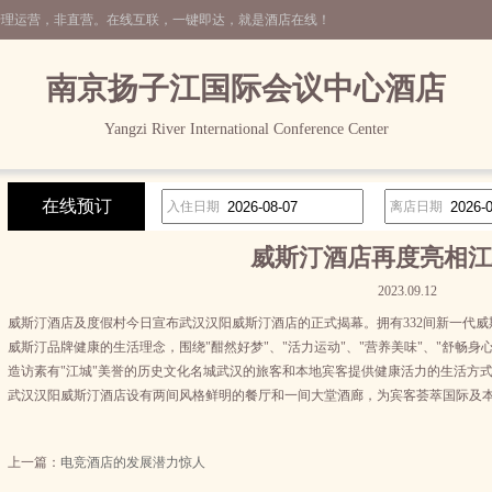
管理运营，非直营。在线互联，一键即达，就是酒店在线！
南京扬子江国际会议中心酒店
Yangzi River International Conference Center
在线预订
入住日期
离店日期
威斯汀酒店再度亮相江
2023.09.12
威斯汀酒店及度假村今日宣布武汉汉阳威斯汀酒店的正式揭幕。拥有332间新一代
威斯汀品牌健康的生活理念，围绕"酣然好梦"、"活力运动"、"营养美味"、"舒畅身心
造访素有"江城"美誉的历史文化名城武汉的旅客和本地宾客提供健康活力的生活方
武汉汉阳威斯汀酒店设有两间风格鲜明的餐厅和一间大堂酒廊，为宾客荟萃国际及
上一篇：
电竞酒店的发展潜力惊人