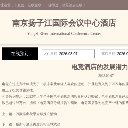
管理运营，非直营。在线互联，一键即达，就是酒店在线！
南京扬子江国际会议中心酒店
Yangzi River International Conference Center
在线预订
入住日期
离店日期
电竞酒店的发展潜力
2023.09.07
电竞在过去几十年成为了一项非常受年轻人喜欢的运动，并且被列入到了2022年
推上了投资话题热搜。
相关数据显示，2023年上半年全国电竞酒店新增数量约达2700家，电竞酒店总量已
数已超过66万台。携程《电竞酒店分析报告》预测，电竞酒店作为电竞产业链的消费和
上一篇：
万豪推出秋季全球推广活动
下一篇：
威斯汀酒店再度亮相江城武汉